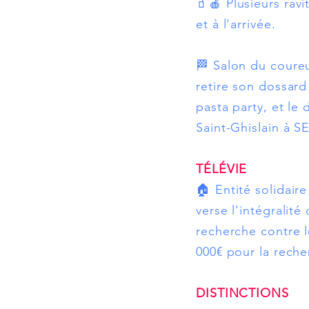
🧃🍎 Plusieurs rav
et à l'arrivée.
🏁 Salon du coureur
retire son dossard 
pasta party, et le
Saint-Ghislain à 
TÉLÉVIE
🏠 Entité solidair
verse l'intégralité
recherche contre l
000€ pour la reche
DISTINCTIONS