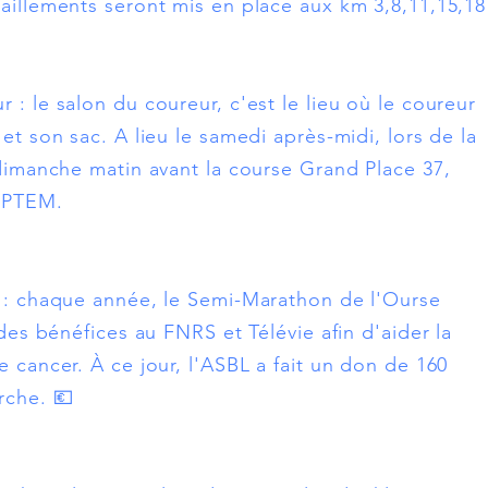
itaillements seront mis en place aux km 3,8,11,15,18
 : le salon du coureur, c'est le lieu où le coureur
et son sac. A lieu le samedi après-midi, lors de la
 dimanche matin avant la course Grand Place 37,
SEPTEM.
e : chaque année, le Semi-Marathon de l'Ourse
 des bénéfices au FNRS et Télévie afin d'aider la
e cancer. À ce jour, l'ASBL a fait un don de 160
rche. 💶